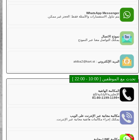
02
هل لديكم تأمين؟
نعم. تشمل خطتنا التأمينية القياسية مع تغطية أساسية في رسوم
LINE Mess
الجولة,
 أسرع للدردشة، الموظفون والشات بوت سيساعدونك.
ولكن عليك دفع الخصم إذا كانت هناك أضرار في الكارت بسبب
الاصطدام أو الخدوش أو القيادة الخشنة أو الحوادث. يتم تحصيل خصم
قدره 50,000 ين لكل مركبة مباشرة بعد الجولة.
WhatsApp Messe
خطة التأمين القياسية تغطي:
اول الاستفسارات والأسئلة فقط؛ الحجز غير ممكن.
・الإصابة الجسدية (بخلاف السائق): 800,000,000 ين
・الأضرار المادية (بخلاف السائق): 2,000,000 ين
・إصابة السائق: 5,000,000 ين
الاتصال
لذلك، نوصي بشدة لعملائنا الكرام اختيار خطة التأمين الكامل عند
التواصل معنا عبر النموذج
الحجز عبر الإنترنت أو في المتجر مقابل رسوم إضافية.
خطة التأمين الكامل تغطي:
・الإصابة الجسدية (بخلاف السائق): 800,000,000 ين
・الأضرار المادية (بخلاف السائق): 2,000,000 ين
 الإلكتروني
:
akiba2@kart.st
・إصابة السائق: 5,000,000 ين
03
هل توجد كارتات يمكن أن تستوعب أكثر من راكب؟
10 - 22:00 ]
في الوقت الحالي، لا نقدم كارتات تدعم أكثر من راكب في نفس