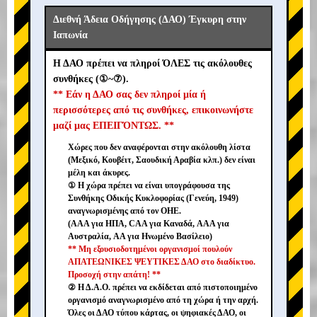
Διεθνή Άδεια Οδήγησης (ΔΑΟ) Έγκυρη στην
Ιαπωνία
Η ΔΑΟ πρέπει να πληροί ΌΛΕΣ τις ακόλουθες
συνθήκες (①~⑦).
** Εάν η ΔΑΟ σας δεν πληροί μία ή
περισσότερες από τις συνθήκες, επικοινωνήστε
μαζί μας ΕΠΕΙΓΌΝΤΩΣ. **
Χώρες που δεν αναφέρονται στην ακόλουθη λίστα
(Μεξικό, Κουβέιτ, Σαουδική Αραβία κλπ.) δεν είναι
μέλη και άκυρες.
① Η χώρα πρέπει να είναι υπογράφουσα της
Συνθήκης Οδικής Κυκλοφορίας (Γενεύη, 1949)
αναγνωρισμένης από τον ΟΗΕ.
(AAA για ΗΠΑ, CAA για Καναδά, AAA για
Αυστραλία, AA για Ηνωμένο Βασίλειο)
** Μη εξουσιοδοτημένοι οργανισμοί πουλούν
ΑΠΑΤΕΩΝΙΚΕΣ ΨΕΥΤΙΚΕΣ ΔΑΟ στο διαδίκτυο.
Προσοχή στην απάτη! **
② Η Δ.Α.Ο. πρέπει να εκδίδεται από πιστοποιημένο
οργανισμό αναγνωρισμένο από τη χώρα ή την αρχή.
Όλες οι ΔΑΟ τύπου κάρτας, οι ψηφιακές ΔΑΟ, οι