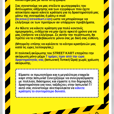
κατάστημά μας με αυτά τα έγγραφα.
Σας συνιστούμε να μας στείλετε φωτογραφίες του
διπλώματος οδήγησης και των εγγράφων που έχετε
αποκτήσει αφού κάνετε κράτηση για τη δραστηριότητά μας
μέσω της συνομιλίας ή μέσω e-mail
(
license@streetkart.com
) ώστε να μπορέσουμε να
ελέγξουμε εκ των προτέρων αν υπάρχουν προβλήματα.
Αν θέλετε να κάνετε κράτηση για πολύ κοντινές
ημερομηνίες, ενδέχεται να μην έχετε αρκετό χρόνο για να
μας ζητήσετε να ελέγξουμε. Σε αυτήν την περίπτωση, θα
πρέπει να το επιβεβαιώσετε μόνοι σας με δική σας ευθύνη.
(Μπορείτε επίσης να καλέσετε το κέντρο κρατήσεών μας
κατά τις ώρες λειτουργίας.)
Η πολιτική ακύρωσης του STREET KART επιτρέπει την
ακύρωση μόνο μέχρι
7 ημέρες πριν από την ώρα
δραστηριότητάς σας
(Ιαπωνική Τυπική Ώρα) χωρίς χρέωση
ακύρωσης.
Είμαστε οι
πρωτοπόροι
και η
μεγαλύτερη εταιρεία
καρτ
στην Ιαπωνία! Συνεχίζουμε να συνεργαζόμαστε
με
πολλούς διάσημους
και είμαστε η
πιο δημοφιλής
δραστηριότητα
για τους ταξιδιώτες στην Ιαπωνία! Γι'
αυτό σας συνιστούμε ανεπιφύλακτα να
κάνετε
κράτηση το συντομότερο δυνατό.