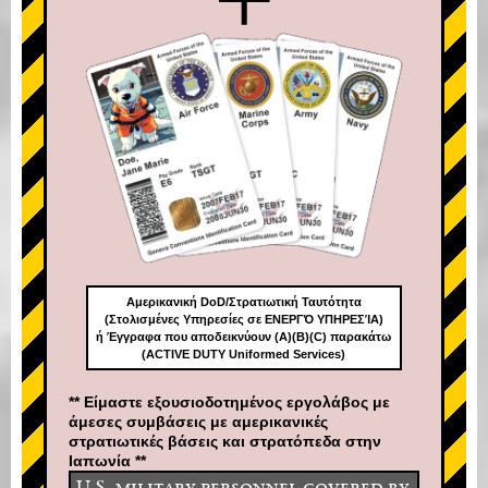
Αμερικανική DoD/Στρατιωτική Ταυτότητα
(Στολισμένες Υπηρεσίες σε ΕΝΕΡΓΌ ΥΠΗΡΕΣΊΑ)
ή Έγγραφα που αποδεικνύουν (A)(B)(C) παρακάτω
(ACTIVE DUTY Uniformed Services)
** Είμαστε εξουσιοδοτημένος εργολάβος με
άμεσες συμβάσεις με αμερικανικές
στρατιωτικές βάσεις και στρατόπεδα στην
Ιαπωνία **
U.S. military personnel covered by