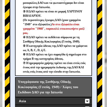
μονοφυλλες ΔΑΟ και τα φωτοαντίγραφα δεν είναι
έγκυρα στην Ιαπωνία.
③ Η ΔΑΟ πρέπει να είναι σε μορφή ΧΆΡΤΙΝΟΥ
ΒΙΒΛΙΑΡΊΟΥ.
(Οι περισσότερες έγκυρες ΔΑΟ έχουν γραμμένο
"1949" στο εξώφυλλο.)
Αν στο εξώφυλλο είναι
γραμμένο "1968", παρακαλώ επικοινωνήστε μαζί
μας.
④ Η ΔΑΟ πρέπει να εκδίδεται σύμφωνα με τη
Συνθήκη Οδικής Κυκλοφορίας (Γενεύη, 1949).
⑤ Η κατηγορία άδειας της ΔΑΟ πρέπει να γράφεται
ως A, B, C, D, ή E.
⑥ Η ΔΑΟ πρέπει να έχει σφραγίδα ή σημείωμα στο
τμήμα B της κατηγορίας άδειας.
⑦ Η ημερομηνία χρήσης πρέπει να είναι εντός ενός
έτους από την ημερομηνία έκδοσης της ΔΑΟ ΚΑΙ
εντός ενός έτους από την είσοδο στην Ιαπωνία.
Υπογράφουσα της Συνθήκης Οδικής
Κυκλοφορίας (Γενεύη, 1949) / Χώρες που
Εκδίδουν ΔΑΟ για την Ιαπωνία
Asia