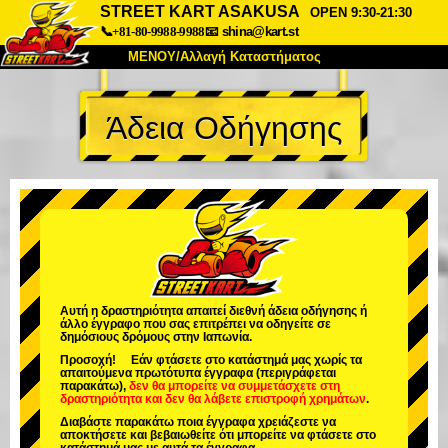
STREET KART ASAKUSA
OPEN 9:30-21:30
📞+81-80-9988-9988
📧
shina@kart.st
ΜΕΝΟΥ/Αλλαγή Καταστήματος
ΚΥΡΙΩΣ
Άδεια Οδήγησης
Σχετικά
Προδιαγραφές
Τιμές
Πρόσβαση
Αναφορές
Συχνές Ερωτήσεις
Εταιρεία
Κράτηση
Αλλαγή Καταστήματος
Τόκιο Σινάγαουα #1
Τόκιο Ακίχαμπαρα #1
Τόκιο Ακίχαμπαρα #2
Τόκιο Σιμπούγια
Αυτή η δραστηριότητα απαιτεί διεθνή άδεια οδήγησης ή
άλλο έγγραφο που σας επιτρέπει να οδηγείτε σε
Τόκιο Σιμπούγια Annex
Τόκιο Κόλπος
δημόσιους δρόμους στην Ιαπωνία.
Προσοχή! Εάν φτάσετε στο κατάστημά μας χωρίς τα
Τόκιο Ασακούσα
Οσάκα
απαιτούμενα πρωτότυπα έγγραφα (περιγράφεται
παρακάτω),
δεν θα μπορείτε να συμμετάσχετε στη
δραστηριότητα
και
δεν θα λάβετε επιστροφή χρημάτων
.
Οκινάουα
Διαβάστε παρακάτω ποια έγγραφα χρειάζεστε να
αποκτήσετε και βεβαιωθείτε ότι μπορείτε να φτάσετε στο