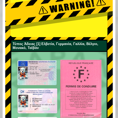
Τύπος Άδειας [1] Ελβετία, Γερμανία, Γαλλία, Βέλγιο,
Μονακό, Ταϊβάν