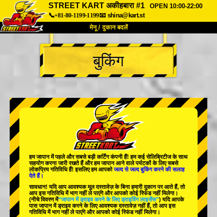
STREET KART अकीहबारा #1
OPEN 10:00-22:00
📞+81-80-1199-1199
📧
shina@kart.st
मेनू / दुकान बदलें
TOP
बुकिंग
हमारे बारे में
विशेषताएँ
कीमत
पहुंच
वॉयस
FAQ
कंपनी
बुकिंग
शाखा बदलें
टोक्यो शिनागावा #1
टोक्यो अकीहबारा#1
टोक्यो अकीहबारा#2
टोक्यो शिबुया
हम जापान में
पहले
और
सबसे बड़ी कर्टिंग कंपनी
हैं! हम
कई सेलिब्रिटीज
के साथ
टोक्यो शिबुया एनेक्स
टोक्यो बे
सहयोग करना जारी रखते हैं और हम जापान आने वाले पर्यटकों के लिए
सबसे
लोकप्रिय गतिविधि
हैं! इसलिए हम आपको
जल्द से जल्द बुकिंग करने की सलाह
देते हैं।
टोक्यो असाकुसा
ओसाका
सावधान! यदि आप आवश्यक मूल दस्तावेज़ के बिना हमारी दुकान पर आते हैं, तो
आप इस गतिविधि में भाग नहीं ले पाएंगे और आपको कोई रिफंड नहीं मिलेगा।
ओकिनावा
(नीचे विवरण में
“जापान में ड्राइव करने के लिए ड्राइविंग लाइसेंस”
) यदि आपके
पास जापान में ड्राइव करने के लिए आवश्यक दस्तावेज़ नहीं हैं, तो आप इस
गतिविधि में भाग नहीं ले पाएंगे और आपको कोई रिफंड नहीं मिलेगा।