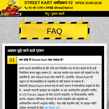
STREET KART अकीहबारा #2
OPEN 10:00-22:00
📞+81-80-1199-1199
📧
shina@kart.st
मेनू / दुकान बदलें
TOP
FAQ
हमारे बारे में
विशेषताएँ
कीमत
पहुंच
वॉयस
FAQ
कंपनी
बुकिंग
अक्सर पूछे जाने वाले प्रश्न
शाखा बदलें
01
क्या कोई भी Street Kart चला सकता है?
टोक्यो शिनागावा #1
टोक्यो अकीहबारा#1
हमारे कर्ट्स ऑटोमैटिक हैं और यदि आप नियमित रूप से कार चलाते हैं तो इन्हें
नियंत्रित करना बहुत आसान है। जब तक आपके पास जापान की सड़कों पर वैध
टोक्यो अकीहबारा#2
टोक्यो शिबुया
लाइसेंस है, आप Street Kart चला सकते हैं। हालांकि, Street Kart को
टोक्यो शिबुया एनेक्स
टोक्यो बे
स्कूटर या मोटरसाइकिल के लाइसेंस से नहीं चलाया जा सकता है।
चेतावनी:Street Kart's कस्टम मेड गो-कार्ट जापान में सार्वजनिक सड़कों के लिए
टोक्यो असाकुसा
ओसाका
है। आपको जापानी ड्राइवर का लाइसेंस, या एक अंतर्राष्ट्रीय ड्राइविंग परमिट,
या US Forces Japan के लिए SOFA लाइसेंस, या स्विट्ज़रलैंड, जर्मनी,
ओकिनावा
फ्रांस, ताइवान, बेल्जियम, मोनाको से अपने लाइसेंस और लाइसेंस का
आधिकारिक जापानी अनुवाद चाहिए। याद रखें! लाइसेंस नहीं, तो ड्राइव नहीं!!
अधिक जानकारी के लिए
यहां क्लिक करें
.