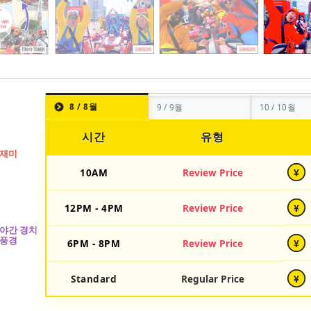
8 / 8월
9 / 9월
10 / 10월
시간
유형
10AM
Review Price
¥
12PM - 4PM
Review Price
¥
6PM - 8PM
Review Price
¥
Standard
Regular Price
¥