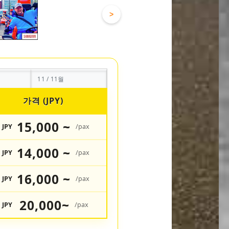
>
11 / 11월
가격 (JPY)
15,000 ~
JPY
/pax
14,000 ~
JPY
/pax
16,000 ~
JPY
/pax
20,000~
JPY
/pax