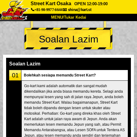
Street Kart Osaka
OPEN 12:00-19:00
📞+81-90-9977-6644
📧
shina@kart.st
MENU/Tukar Kedai
UTAMA
Soalan Lazim
Tentang
Spesifikasi
Harga
Akses
Suara
Soalan Lazim
Syarikat
Tempahan
Soalan Lazim
Tukar Kedai
01
Bolehkah sesiapa memandu Street Kart?
Tokyo Shinagawa
Tokyo Akihabara#1
Go-kart kami adalah automatik dan sangat mudah
dikendalikan jika anda biasa memandu kereta. Selagi anda
Tokyo Akihabara#2
Tokyo Shibuya
mempunyai lesen yang sah di jalan raya Jepun, anda boleh
Tokyo Shibuya Annex
Tokyo Bay
memandu Street Kart. Walau bagaimanapun, Street Kart
tidak boleh dipandu dengan lesen untuk skuter atau
Tokyo Asakusa
Osaka
motosikal. Perhatian: Go-kart yang direka khas oleh Street
Kart adalah untuk jalan raya awam di Jepun. Anda akan
Okinawa
memerlukan lesen memandu Jepun yang sah, atau Permit
Memandu Antarabangsa, atau Lesen SOFA untuk Tentera AS
Jepun, atau lesen memandu anda sendiri dan terjemahan