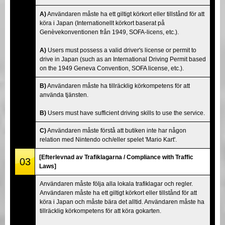
A)
Användaren måste ha ett giltigt körkort eller tillstånd för att
köra i Japan (Internationellt körkort baserat på
Genèvekonventionen från 1949, SOFA-licens, etc.).
A)
Users must possess a valid driver's license or permit to
drive in Japan (such as an International Driving Permit based
on the 1949 Geneva Convention, SOFA license, etc.).
B)
Användaren måste ha tillräcklig körkompetens för att
använda tjänsten.
B)
Users must have sufficient driving skills to use the service.
C)
Användaren måste förstå att butiken inte har någon
relation med Nintendo och/eller spelet 'Mario Kart'.
[Efterlevnad av Trafiklagarna / Compliance with Traffic
03
Laws]
Användaren måste följa alla lokala trafiklagar och regler.
Användaren måste ha ett giltigt körkort eller tillstånd för att
köra i Japan och måste bära det alltid. Användaren måste ha
tillräcklig körkompetens för att köra gokarten.