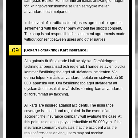
samtycke. Butiken kommer inte att hållas ansvarig för någon
förlikningsöverenskommelse utan samtycke mellan
användaren och motparten.
In the event of a traffic accident, users agree not to agree to
settlements with the other party without the shop's consent.
The shop is not responsible for settlement agreements made
without consent between users and other parties.
09
[Gokart Försäkring / Kart Insurance]
Alla gokarts är försäkrade i fall av olycka. Försäkringens
täckning är begränsad och reglerad. I händelse av en olycka
kommer försäkringsbolaget att utvärdera incidenten. Vid
denna tidpunkt måste användaren betala en självrisk på 50
000 japanska yen. Om försäkringsbolaget utvärderar att
olyckan är ett resultat av vårdslös körning, kan användaren
bli försummad av täckning.
All karts are insured against accidents. The insurance
coverage is limited and regulated. In the event of an
accident, the insurance company will evaluate the case. At
this point, users must pay a deductible of 50,000 yen. If the
insurance company evaluates that the accident was the
result of reckless driving, users may not receive