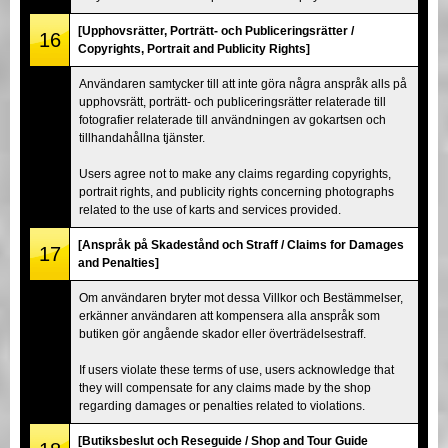
[Upphovsrätter, Porträtt- och Publiceringsrätter /
16
Copyrights, Portrait and Publicity Rights]
Användaren samtycker till att inte göra några anspråk alls på
upphovsrätt, porträtt- och publiceringsrätter relaterade till
fotografier relaterade till användningen av gokartsen och
tillhandahållna tjänster.
Users agree not to make any claims regarding copyrights,
portrait rights, and publicity rights concerning photographs
related to the use of karts and services provided.
[Anspråk på Skadestånd och Straff / Claims for Damages
17
and Penalties]
Om användaren bryter mot dessa Villkor och Bestämmelser,
erkänner användaren att kompensera alla anspråk som
butiken gör angående skador eller överträdelsestraff.
If users violate these terms of use, users acknowledge that
they will compensate for any claims made by the shop
regarding damages or penalties related to violations.
[Butiksbeslut och Reseguide / Shop and Tour Guide