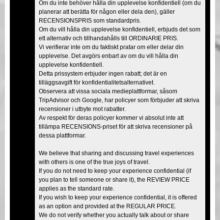
Om du inte behöver hålla din upplevelse konfidentiell (om du
planerar att berätta för någon eller dela den), gäller
RECENSIONSPRIS som standardpris.
Om du vill hålla din upplevelse konfidentiell, erbjuds det som
ett alternativ och tillhandahålls till ORDINARIE PRIS.
Vi verifierar inte om du faktiskt pratar om eller delar din
upplevelse. Det avgörs enbart av om du vill hålla din
upplevelse konfidentiell.
Detta prissystem erbjuder ingen rabatt; det är en
tilläggsavgift för konfidentialitetsalternativet.
Observera att vissa sociala medieplattformar, såsom
TripAdvisor och Google, har policyer som förbjuder att skriva
recensioner i utbyte mot rabatter.
Av respekt för deras policyer kommer vi absolut inte att
tillämpa RECENSIONS-priset för att skriva recensioner på
dessa plattformar.
We believe that sharing and discussing travel experiences
with others is one of the true joys of travel.
If you do not need to keep your experience confidential (if
you plan to tell someone or share it), the REVIEW PRICE
applies as the standard rate.
If you wish to keep your experience confidential, it is offered
as an option and provided at the REGULAR PRICE.
We do not verify whether you actually talk about or share