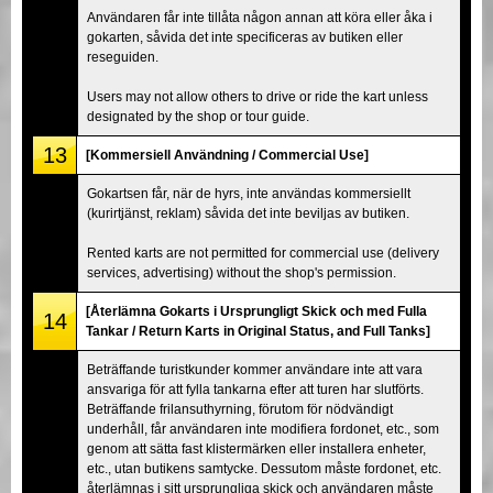
Användaren får inte tillåta någon annan att köra eller åka i
gokarten, såvida det inte specificeras av butiken eller
reseguiden.
Users may not allow others to drive or ride the kart unless
designated by the shop or tour guide.
13
[Kommersiell Användning / Commercial Use]
Gokartsen får, när de hyrs, inte användas kommersiellt
(kurirtjänst, reklam) såvida det inte beviljas av butiken.
Rented karts are not permitted for commercial use (delivery
services, advertising) without the shop's permission.
[Återlämna Gokarts i Ursprungligt Skick och med Fulla
14
Tankar / Return Karts in Original Status, and Full Tanks]
Beträffande turistkunder kommer användare inte att vara
ansvariga för att fylla tankarna efter att turen har slutförts.
Beträffande frilansuthyrning, förutom för nödvändigt
underhåll, får användaren inte modifiera fordonet, etc., som
genom att sätta fast klistermärken eller installera enheter,
etc., utan butikens samtycke. Dessutom måste fordonet, etc.
återlämnas i sitt ursprungliga skick och användaren måste