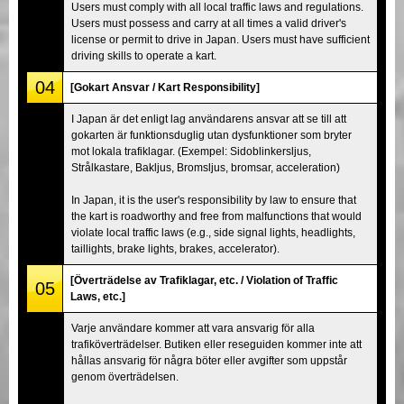
Users must comply with all local traffic laws and regulations.
Users must possess and carry at all times a valid driver's
license or permit to drive in Japan. Users must have sufficient
driving skills to operate a kart.
04
[Gokart Ansvar / Kart Responsibility]
I Japan är det enligt lag användarens ansvar att se till att
gokarten är funktionsduglig utan dysfunktioner som bryter
mot lokala trafiklagar. (Exempel: Sidoblinkersljus,
Strålkastare, Bakljus, Bromsljus, bromsar, acceleration)
In Japan, it is the user's responsibility by law to ensure that
the kart is roadworthy and free from malfunctions that would
violate local traffic laws (e.g., side signal lights, headlights,
taillights, brake lights, brakes, accelerator).
[Överträdelse av Trafiklagar, etc. / Violation of Traffic
05
Laws, etc.]
Varje användare kommer att vara ansvarig för alla
trafiköverträdelser. Butiken eller reseguiden kommer inte att
hållas ansvarig för några böter eller avgifter som uppstår
genom överträdelsen.