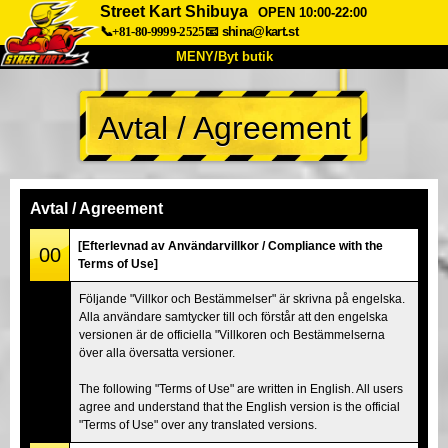
Street Kart Shibuya
OPEN 10:00-22:00
📞+81-80-9999-2525
📧
shina@kart.st
MENY/Byt butik
HEM
Avtal / Agreement
Om oss
Specifikationer
Pris
Hitta hit
Röster
FAQ
Företag
Boka
Avtal / Agreement
Byt butik
[Efterlevnad av Användarvillkor / Compliance with the
00
Terms of Use]
Tokyo Shinagawa
Tokyo Akihabara#1
Följande "Villkor och Bestämmelser" är skrivna på engelska.
Tokyo Akihabara#2
Tokyo Shibuya
Alla användare samtycker till och förstår att den engelska
Tokyo Shibuya Annex
Tokyo Bay
versionen är de officiella "Villkoren och Bestämmelserna
över alla översatta versioner.
Tokyo Asakusa
Osaka
The following "Terms of Use" are written in English. All users
Okinawa
agree and understand that the English version is the official
"Terms of Use" over any translated versions.