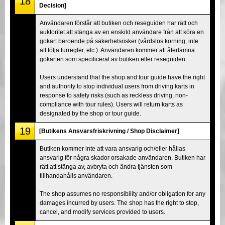
18
Decision]
Användaren förstår att butiken och reseguiden har rätt och
auktoritet att stänga av en enskild användare från att köra en
gokart beroende på säkerhetsrisker (vårdslös körning, inte
att följa turregler, etc.). Användaren kommer att återlämna
gokarten som specificerat av butiken eller reseguiden.
Users understand that the shop and tour guide have the right
and authority to stop individual users from driving karts in
response to safety risks (such as reckless driving, non-
compliance with tour rules). Users will return karts as
designated by the shop or tour guide.
19
[Butikens Ansvarsfriskrivning / Shop Disclaimer]
Butiken kommer inte att vara ansvarig och/eller hållas
ansvarig för några skador orsakade användaren. Butiken har
rätt att stänga av, avbryta och ändra tjänsten som
tillhandahålls användaren.
The shop assumes no responsibility and/or obligation for any
damages incurred by users. The shop has the right to stop,
cancel, and modify services provided to users.