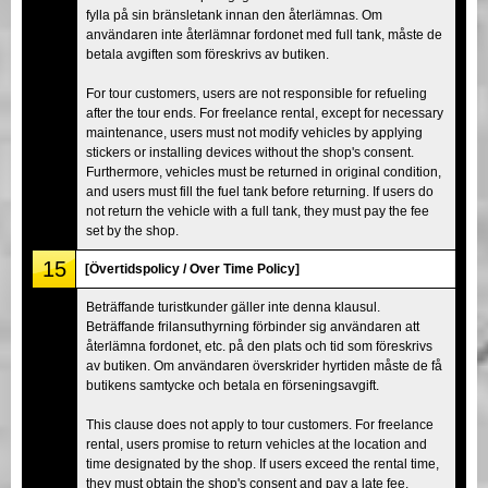
fylla på sin bränsletank innan den återlämnas. Om
användaren inte återlämnar fordonet med full tank, måste de
betala avgiften som föreskrivs av butiken.
For tour customers, users are not responsible for refueling
after the tour ends. For freelance rental, except for necessary
maintenance, users must not modify vehicles by applying
stickers or installing devices without the shop's consent.
Furthermore, vehicles must be returned in original condition,
and users must fill the fuel tank before returning. If users do
not return the vehicle with a full tank, they must pay the fee
set by the shop.
15
[Övertidspolicy / Over Time Policy]
Beträffande turistkunder gäller inte denna klausul.
Beträffande frilansuthyrning förbinder sig användaren att
återlämna fordonet, etc. på den plats och tid som föreskrivs
av butiken. Om användaren överskrider hyrtiden måste de få
butikens samtycke och betala en förseningsavgift.
This clause does not apply to tour customers. For freelance
rental, users promise to return vehicles at the location and
time designated by the shop. If users exceed the rental time,
they must obtain the shop's consent and pay a late fee.